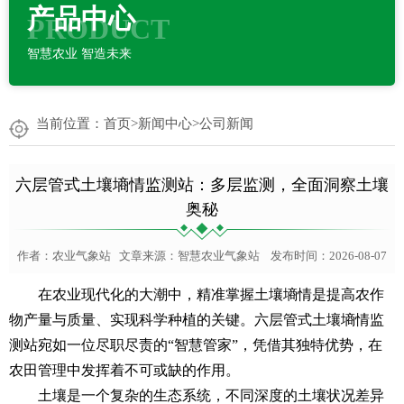
产品中心
PRODUCT
智慧农业 智造未来
当前位置：
首页
>
新闻中心
>
公司新闻
六层管式土壤墒情监测站：多层监测，全面洞察土壤
奥秘
作者：
农业气象站
文章来源：
智慧农业气象站
发布时间：2026-08-07
在农业现代化的大潮中，精准掌握土壤墒情是提高农作
物产量与质量、实现科学种植的关键。六层管式土壤墒情监
测站宛如一位尽职尽责的“智慧管家”，凭借其独特优势，在
农田管理中发挥着不可或缺的作用。
土壤是一个复杂的生态系统，不同深度的土壤状况差异