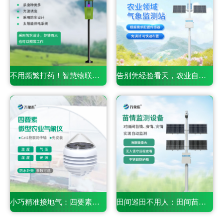
不用频繁打药！智慧物联网风吸式杀虫灯凭智能管控守住农田丰收
告别凭经验看天，农业自动气象站用数据守护万亩良田丰收
小巧精准接地气：四要素微型农业气象仪，适配田间精细化务农
田间巡田不用人：田间苗情灾情一体化自动监测系统守护粮食稳产