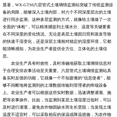
显著，WX-GTS6
六层管式土壤墒情监测站
突破了传统监测设
备的局限，能够深入土壤内部，对六个不同深度层次的土壤
进行同步监测。这种多层监测的方式，就像给土壤做了一次
全面的“体检”，可以精准捕捉到土壤水分、温度等关键要素
在不同深度的变化情况。无论是表层土壤因日照和蒸发导致
的快速干湿变化，还是深层土壤相对稳定的湿度环境，它都
能清晰感知，为农业生产者提供全方位、立体化的土壤信
息。
农业生产具有时效性，及时准确地获取土壤墒情信息对
于合理安排农事活动至关重要。六层管式土壤墒情监测站具
备实时反馈的功能，它就像一个不知疲倦的“信息使者”，能
够不间断地将监测到的土壤数据传输到管理者的终端设备
上。农业生产者可以根据这些实时数据，迅速调整灌溉、施
肥等农事操作。比如，当监测到某层土壤湿度过低时，可以
及时进行灌溉，避免农作物因缺水而生长受阻；当发现土壤
温度不适宜时，可以采取相应的保温或降温措施，为农作物