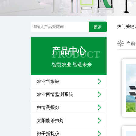
热门关键
搜索
当前
产品中心
PRODUCT
智慧农业 智造未来
农业气象站
农业四情监测系统
虫情测报灯
太阳能杀虫灯
孢子捕捉仪