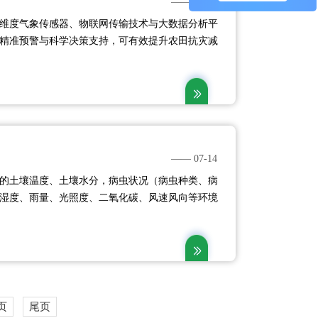
—— 07-18
维度气象传感器、物联网传输技术与大数据分析平
精准预警与科学决策支持，可有效提升农田抗灾减
、合理施肥），助力高标准农田实现 “高产、优
.
—— 07-14
的土壤温度、土壤水分，病虫状况（病虫种类、病
湿度、雨量、光照度、二氧化碳、风速风向等环境
，通过GPRS/4G或网口将数据上传至测报平台，
数据及趋势，节省人力，并根据数据反馈作出相应
助力农业生产。....
页
尾页