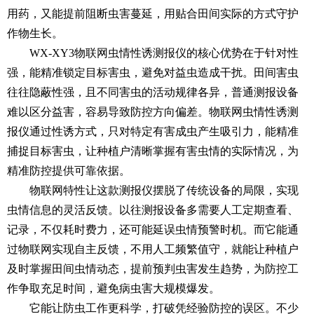
用药，又能提前阻断虫害蔓延，用贴合田间实际的方式守护
作物生长。
WX-XY3
物联网虫情性诱测报仪
的核心优势在于针对性
强，能精准锁定目标害虫，避免对益虫造成干扰。田间害虫
往往隐蔽性强，且不同害虫的活动规律各异，普通测报设备
难以区分益害，容易导致防控方向偏差。物联网虫情性诱测
报仪通过性诱方式，只对特定有害成虫产生吸引力，能精准
捕捉目标害虫，让种植户清晰掌握有害虫情的实际情况，为
精准防控提供可靠依据。
物联网特性让这款测报仪摆脱了传统设备的局限，实现
虫情信息的灵活反馈。以往测报设备多需要人工定期查看、
记录，不仅耗时费力，还可能延误虫情预警时机。而它能通
过物联网实现自主反馈，不用人工频繁值守，就能让种植户
及时掌握田间虫情动态，提前预判虫害发生趋势，为防控工
作争取充足时间，避免病虫害大规模爆发。
它能让防虫工作更科学，打破凭经验防控的误区。不少