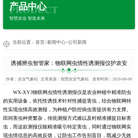
产品中心
PRODUCT
智慧农业 智造未来
当前位置：
首页
>
新闻中心
>
公司新闻
诱捕辨虫智管家：物联网虫情性诱测报仪护农安
作者：
农业气象站
文章来源：
智慧农业气象站
发布时间：2026-08-06
WX-XY3
物联网虫情性诱测报仪
是农业种植中精准防虫
的实用设备，依托性诱技术针对性捕捉害虫，结合物联网特
性实现虫情高效测报，为种植户防控病虫害提供有力支撑。
田间害虫种类繁杂，传统测报方式难以及时精准捕捉目标害
虫，而这款测报仪能精准吸引特定害虫，同时通过物联网实
现虫情信息的高效反馈，让防虫工作告别盲目，既减少无效