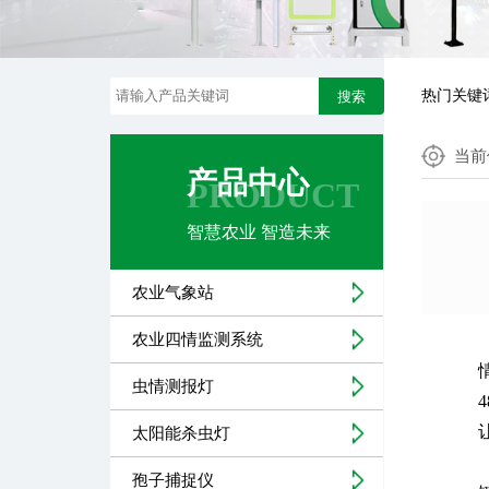
热门关键
搜索
当前
产品中心
PRODUCT
智慧农业 智造未来
农业气象站
农业四情监测系统
虫情测报灯
太阳能杀虫灯
孢子捕捉仪