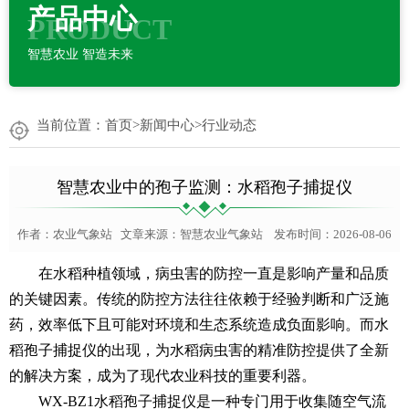
产品中心
PRODUCT
智慧农业 智造未来
当前位置：
首页
>
新闻中心
>
行业动态
智慧农业中的孢子监测：水稻孢子捕捉仪
作者：
农业气象站
文章来源：
智慧农业气象站
发布时间：2026-08-06
在水稻种植领域，病虫害的防控一直是影响产量和品质
的关键因素。传统的防控方法往往依赖于经验判断和广泛施
药，效率低下且可能对环境和生态系统造成负面影响。而水
稻孢子捕捉仪的出现，为水稻病虫害的精准防控提供了全新
的解决方案，成为了现代农业科技的重要利器。
WX-BZ1
水稻孢子捕捉仪
是一种专门用于收集随空气流