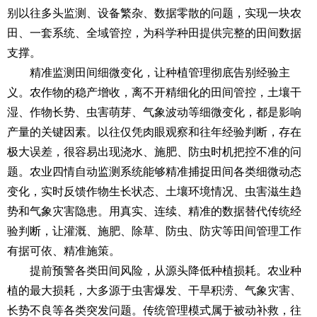
别以往多头监测、设备繁杂、数据零散的问题，实现一块农
田、一套系统、全域管控，为科学种田提供完整的田间数据
支撑。
精准监测田间细微变化，让种植管理彻底告别经验主
义。农作物的稳产增收，离不开精细化的田间管控，土壤干
湿、作物长势、虫害萌芽、气象波动等细微变化，都是影响
产量的关键因素。以往仅凭肉眼观察和往年经验判断，存在
极大误差，很容易出现浇水、施肥、防虫时机把控不准的问
题。农业四情自动监测系统能够精准捕捉田间各类细微动态
变化，实时反馈作物生长状态、土壤环境情况、虫害滋生趋
势和气象灾害隐患。用真实、连续、精准的数据替代传统经
验判断，让灌溉、施肥、除草、防虫、防灾等田间管理工作
有据可依、精准施策。
提前预警各类田间风险，从源头降低种植损耗。农业种
植的最大损耗，大多源于虫害爆发、干旱积涝、气象灾害、
长势不良等各类突发问题。传统管理模式属于被动补救，往