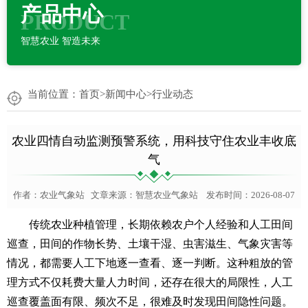
产品中心
PRODUCT
智慧农业 智造未来
当前位置：
首页
>
新闻中心
>
行业动态
农业四情自动监测预警系统，用科技守住农业丰收底
气
作者：
农业气象站
文章来源：
智慧农业气象站
发布时间：2026-08-07
传统农业种植管理，长期依赖农户个人经验和人工田间
巡查，田间的作物长势、土壤干湿、虫害滋生、气象灾害等
情况，都需要人工下地逐一查看、逐一判断。这种粗放的管
理方式不仅耗费大量人力时间，还存在很大的局限性，人工
巡查覆盖面有限、频次不足，很难及时发现田间隐性问题。