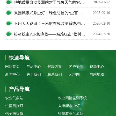
耕地质量自动监测站对于气象天气的实时数据监测很到位
2024-11-27
果园风吸式杀虫灯：绿色防控的“虫害终结者”
2025-09-10
不用天天巡田！玉米螟在线监测系统,虫害踪迹一测便知
2026-02-10
松材线虫PCR检测仪——精准狙击“松树杀手”
2024-07-30
快速导航
网站首页
产品中心
解决方案
客户案例
视频中心
新闻中心
关于我们
联系我们
txt地图
网站地图
产品导航
农业气象站
农业四情监测系统
虫情测报灯
太阳能杀虫灯
孢子捕捉仪
智慧农业气象站