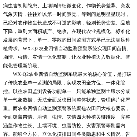
病虫害初期隐患、土壤墒情细微变化、作物长势差异、突发
气象灾情，往往难以第一时间察觉，等到问题明显显现时，
已经对农作物生长造成不可逆的影响，轻则长势变差、品质
下降，重则大面积减产、绝收。在现代农业规模化、标准化
发展的背景下，单一、零散的田间监测方式早已无法满足种
植需求。WX-Q2
农业四情自动监测预警系统
实现田间苗情、
墒情、虫情、灾情一体化监测，让农业种植迈入数据化、智
能化管理新阶段。
WX-Q2
农业四情自动监测系统
最大的核心价值，是打破
了传统农业单一监测的局限，实现农田全方位、一体化管
控。以往农田监测设备功能单一，只能单独监测土壤水分或
单一气象数据，无法全面反映田间整体状态，管理碎片化严
重。而农业四情自动监测预警系统聚焦农田四大核心要素，
全面覆盖苗情、墒情、虫情、灾情四大种植关键维度，完整
涵盖作物生长、土壤环境、虫害防控、灾害预警等刚需内
容。能够全方位、立体化摸排田间各类隐患和生长情况，告