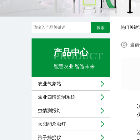
热门关键
搜索
当前
产品中心
PRODUCT
智慧农业 智造未来
农业气象站
农业四情监测系统
虫情测报灯
太阳能杀虫灯
孢子捕捉仪