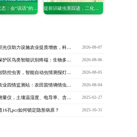
解锁土壤状态：会“说话”的电导率含盐量测定仪
提前识破虫害踪迹，二化螟虫害监测系统的精准捕捉之道
大棚积光仪助力设施农业提质增效，科学把控作物光照环境
2026-08-07
生态保护区鸟类智能识别终端：生物多样性保护智能监测设备
2026-08-06
以数智防控虫害，智能自动虫情测报灯精准预判农林虫情
2026-08-05
智慧农业四情监测站：农田苗情墒情虫情灾情一体化监测设备
2026-08-04
土壤测量仪，土壤温湿度、电导率、含盐量、pH五参数尽在掌握！
2025-02-27
道16孔pcr如何锁定隐形病原？
2025-10-31