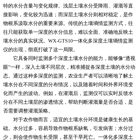
特的水分含量与变化规律。浅层土壤水分受降雨、灌溉等直
接影响，变化较为迅速；而深层土壤水分则相对稳定，是作
物根系汲取水分的重要来源。传统的土壤墒情监测方式，往
往只能获取单一深度的水分信息，难以全面、准确地反映土
壤水分的真实状况。WX-GTS10
一体化多深度土壤墒情监测
仪
的出现，彻底打破了这一局限。
它具备同时监测多个深度土壤水分的能力，能够像“透视
眼”一样，深入土壤不同层次，精准捕捉各深度土壤的水分动
态。通过这种多深度的监测，农业生产者可以清晰地了解土
壤水分在不同深度的分布情况，以及随着时间和外界环境变
化而产生的波动。例如，在灌溉后，监测仪可以实时反馈水
分在不同土壤层的渗透情况，帮助判断灌溉量是否合适，是
否需要调整灌溉策略。
对于农作物而言，适宜的土壤水分环境是健康生长的基
础。水分过多，容易导致作物根系缺氧，引发病害；水分过
少，则会使作物生长受限，甚至干旱死亡。
一体化多深度土