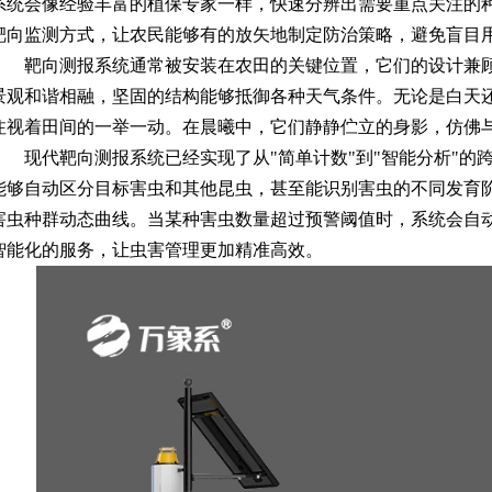
系统会像经验丰富的植保专家一样，快速分辨出需要重点关注的
靶向监测方式，让农民能够有的放矢地制定防治策略，避免盲目
靶向测报系统通常被安装在农田的关键位置，它们的设计兼
景观和谐相融，坚固的结构能够抵御各种天气条件。无论是白天
注视着田间的一举一动。在晨曦中，它们静静伫立的身影，仿佛
现代靶向测报系统已经实现了从"简单计数"到"智能分析"
能够自动区分目标害虫和其他昆虫，甚至能识别害虫的不同发育
害虫种群动态曲线。当某种害虫数量超过预警阈值时，系统会自
智能化的服务，让虫害管理更加精准高效。