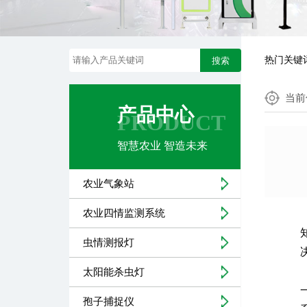
热门关键
搜索
当前
产品中心
PRODUCT
智慧农业 智造未来
农业气象站
农业四情监测系统
虫情测报灯
太阳能杀虫灯
孢子捕捉仪