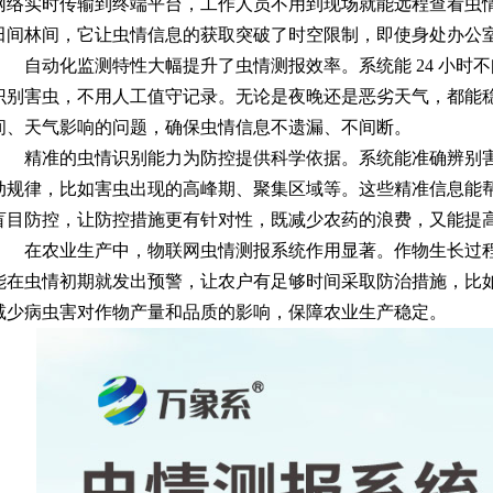
网络实时传输到终端平台，工作人员不用到现场就能远程查看虫
田间林间，它让虫情信息的获取突破了时空限制，即使身处办公
自动化监测特性大幅提升了虫情测报效率。系统能 24 小时
识别害虫，不用人工值守记录。无论是夜晚还是恶劣天气，都能
间、天气影响的问题，确保虫情信息不遗漏、不间断。
精准的虫情识别能力为防控提供科学依据。系统能准确辨别
动规律，比如害虫出现的高峰期、聚集区域等。这些精准信息能
盲目防控，让防控措施更有针对性，既减少农药的浪费，又能提
在农业生产中，
物联网虫情测报系统
作用显著。作物生长过
能在虫情初期就发出预警，让农户有足够时间采取防治措施，比
减少病虫害对作物产量和品质的影响，保障农业生产稳定。