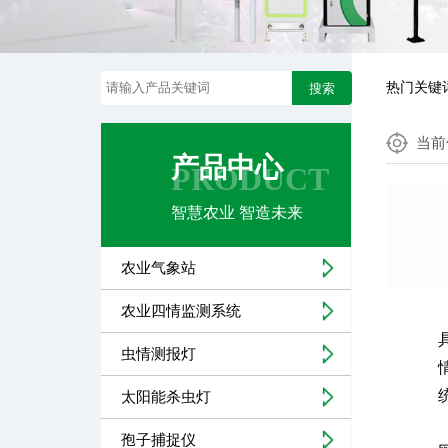
热门关键
搜索
当前
产品中心
PRODUCT
智慧农业 智造未来
农业气象站
农业四情监测系统
虫情测报灯
太阳能杀虫灯
孢子捕捉仪