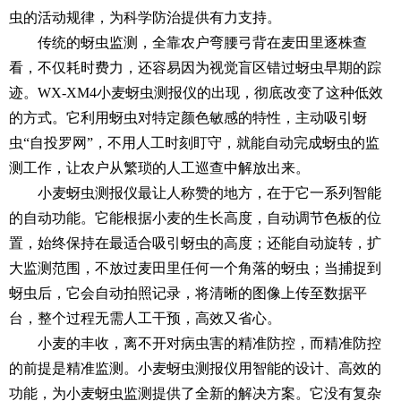
虫的活动规律，为科学防治提供有力支持。
传统的蚜虫监测，全靠农户弯腰弓背在麦田里逐株查
看，不仅耗时费力，还容易因为视觉盲区错过蚜虫早期的踪
迹。WX-XM4
小麦蚜虫测报仪
的出现，彻底改变了这种低效
的方式。它利用蚜虫对特定颜色敏感的特性，主动吸引蚜
虫“自投罗网”，不用人工时刻盯守，就能自动完成蚜虫的监
测工作，让农户从繁琐的人工巡查中解放出来。
小麦蚜虫测报仪最让人称赞的地方，在于它一系列智能
的自动功能。它能根据小麦的生长高度，自动调节色板的位
置，始终保持在最适合吸引蚜虫的高度；还能自动旋转，扩
大监测范围，不放过麦田里任何一个角落的蚜虫；当捕捉到
蚜虫后，它会自动拍照记录，将清晰的图像上传至数据平
台，整个过程无需人工干预，高效又省心。
小麦的丰收，离不开对病虫害的精准防控，而精准防控
的前提是精准监测。小麦蚜虫测报仪用智能的设计、高效的
功能，为小麦蚜虫监测提供了全新的解决方案。它没有复杂