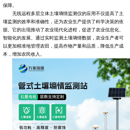
保障。
无线远程多层立体土壤墒情监测仪的应用不仅提高了土
壤监测的效率和准确性，还为农业生产提供了科学决策的依
据。它的出现推动了农业现代化进程，促进了农业信息化、
智能化的发展。通过实时监测土壤墒情数据，农业生产者可
以更加精准地管理农田，提高作物产量和品质，降低生产成
本，增加农民收入。