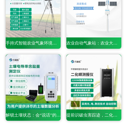
手持式智能农业气象环境检测仪——一款携带方便的仪器
农业自动气象站：农业大田里的气象监测专员
解锁土壤状态：会“说话”的电导率含盐量测定仪
提前识破虫害踪迹，二化螟虫害监测系统的精准捕捉之道