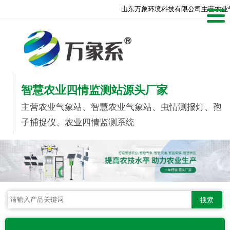
山东万象环境科技有限公司主营农业
智慧农业四情监测站源头厂家
主营农业气象站、智慧农业气象站、虫情测报灯、孢
子捕捉仪、农业四情监测系统
搜索