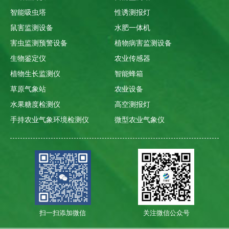
智能吸虫塔
性诱测报灯
鼠害监测设备
水肥一体机
害虫监测预警设备
植物病害监测设备
生物鉴定仪
农业传感器
植物生长监测仪
智能蜂箱
草原气象站
农业设备
水果糖度检测仪
高空测报灯
手持农业气象环境检测仪
微型农业气象仪
扫一扫添加微信
关注微信公众号