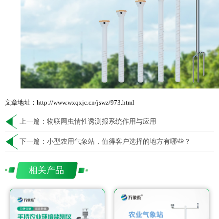
文章地址：http://www.wxqxjc.cn/jswz/973.html
上一篇：
物联网虫情性诱测报系统作用与应用
下一篇：
小型农用气象站，值得客户选择的地方有哪些？
相关产品