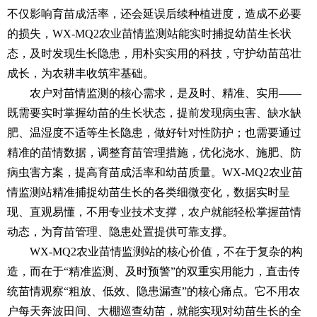
不仅影响育苗成活率，还会延误后续种植进度，造成不必要
的损失，WX-MQ2
农业苗情监测站
能实时捕捉幼苗生长状
态，及时发现生长隐患，用朴实实用的科技，守护幼苗茁壮
成长，为农耕丰收筑牢基础。
农户对苗情监测的核心需求，是及时、精准、实用——
既需要实时掌握幼苗的生长状态，提前发现病虫害、缺水缺
肥、温湿度不适等生长隐患，做好针对性防护；也需要通过
精准的苗情数据，调整育苗管理措施，优化浇水、施肥、防
病虫害方案，提高育苗成活率和幼苗质量。WX-MQ2
农业苗
情监测站
精准捕捉幼苗生长的各类细微变化，数据实时呈
现、直观易懂，不用专业技术支撑，农户就能轻松掌握苗情
动态，为育苗管理、隐患处置提供可靠支撑。
WX-MQ2
农业苗情监测站
的核心价值，不在于复杂的构
造，而在于“精准监测、及时预警”的双重实用能力，直击传
统苗情观察“粗放、低效、隐患漏查”的核心痛点。它不用农
户每天奔波田间、大棚巡查幼苗，就能实现对幼苗生长的全