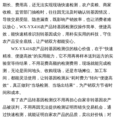
期长、费用高，还无法实现现场快速检测，农户卖粮、商家
收粮、监管部门抽检时，往往因无法及时确认转基因情况，
导致交易受阻、隐患漏查，既影响产销效率，也让消费者难
以放心，WX-YX416农产品转基因检测仪操作简单、便捷高
效，能快速精准识别转基因成分，用朴实实用的科技，守住
农产品安全底线，让产销双方都能安心。
WX-YX416
农产品转基因检测仪
的核心价值，在于“快速
精准、便捷高效”的实用能力，它不用再将样本送到远方的实
验室等待结果，不用花费高额的检测费用，现场就能完成检
测，无论是田间地头、收购现场，还是市场摊位、加工车
间，都能灵活使用，让转基因检测从“耗时费力”转向“便捷高
效”，真正做到“当场检测、当场出结果”，为产销双方节省时
间和成本。
有了农产品转基因检测仪不用再担心自家非转基因农产
品被误判，不用再因无法提供检测证明而错失交易机会，通
过快速检测，就能证明自家农产品的品质，卖出好价钱；对