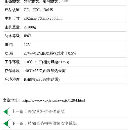
拍摄触发
外部触发、定时触发，SDK
产品认证
CE、FCC、RoHS
主机尺寸
≤92mm×76mm×255mm
主机重量
≤1000g
防水等级
IP67
供 电
12V
功 耗
≤7W@12V,低功耗模式小于0.5W
工作环境
-10℃~50℃(相对风速≥1m/s)
存储环境
-40℃+75℃,内置加热去雾
环境湿度
RH(9%)≤85%(非结露)
文章地址：http://www.wxqxjc.cn/zwszjc/1294.html
上一篇：
果实茎杆生长传感器
下一篇：
植物长势虫害预警监测系统