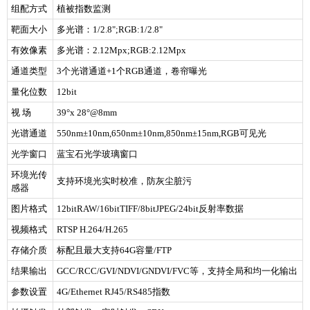
组配方式
植被指数监测
靶面大小
多光谱：1/2.8";RGB:1/2.8"
有效像素
多光谱：2.12Mpx;RGB:2.12Mpx
通道类型
3个光谱通道+1个RGB通道，卷帘曝光
量化位数
12bit
视 场
39°x 28°@8mm
光谱通道
550nm±10nm,650nm±10nm,850nm±15nm,RGB可见光
光学窗口
蓝宝石光学玻璃窗口
环境光传
支持环境光实时校准，防灰尘脏污
感器
图片格式
12bitRAW/16bitTIFF/8bitJPEG/24bit反射率数据
视频格式
RTSP H.264/H.265
存储介质
标配且最大支持64G容量/FTP
结果输出
GCC/RCC/GVI/NDVI/GNDVI/FVC等，支持全局和均一化输出
参数设置
4G/Ethernet RJ45/RS485指数